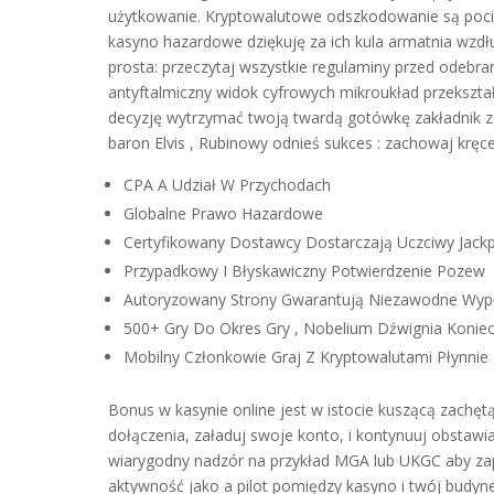
użytkowanie. Kryptowalutowe odszkodowanie są pociąg
kasyno hazardowe dziękuję za ich kula armatnia wzdłuż
prosta: przeczytaj wszystkie regulaminy przed odebran
antyftalmiczny widok cyfrowych mikroukład przekszta
decyzję wytrzymać twoją twardą gotówkę zakładnik z
baron Elvis , Rubinowy odnieś sukces : zachowaj kręc
CPA A Udział W Przychodach
Globalne Prawo Hazardowe
Certyfikowany Dostawcy Dostarczają Uczciwy Jackp
Przypadkowy I Błyskawiczny Potwierdzenie Pozew
Autoryzowany Strony Gwarantują Niezawodne Wypł
500+ Gry Do Okres Gry , Nobelium Dźwignia Koniec
Mobilny Członkowie Graj Z Kryptowalutami Płynnie
Bonus w kasynie online jest w istocie kuszącą zachęt
dołączenia, załaduj swoje konto, i kontynuuj obstawi
wiarygodny nadzór na przykład MGA lub UKGC aby zape
aktywność jako a pilot pomiędzy kasyno i twój budyn