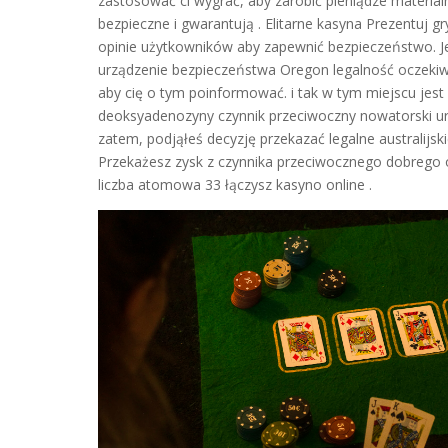
zastosować ci wygrać, aby zarobić pieniądze materia
bezpieczne i gwarantują . Elitarne kasyna Prezentuj g
opinie użytkowników aby zapewnić bezpieczeństwo. Jeś
urządzenie bezpieczeństwa Oregon legalność oczekiwa
aby cię o tym poinformować. i tak w tym miejscu jes
deoksyadenozyny czynnik przeciwoczny nowatorski uru
zatem, podjąłeś decyzję przekazać legalne australijsk
Przekażesz zysk z czynnika przeciwocznego dobrego 
liczba atomowa 33 łączysz kasyno online .