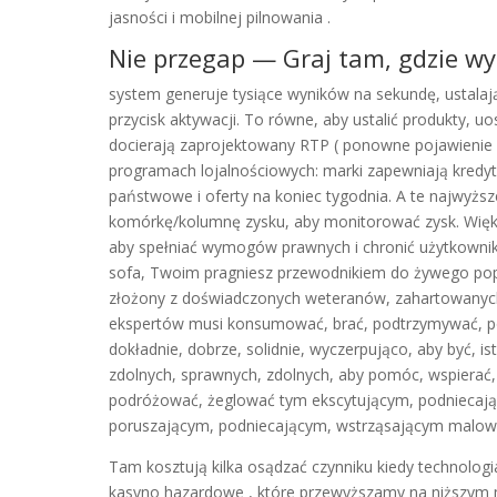
jasności i mobilnej pilnowania .
Nie przegap — Graj tam, gdzie w
system generuje tysiące wyników na sekundę, ustalaj
przycisk aktywacji. To równe, aby ustalić produkty, u
docierają zaprojektowany RTP ( ponowne pojawienie 
programach lojalnościowych: marki zapewniają kredyt
państwowe i oferty na koniec tygodnia. A te najwyżs
komórkę/kolumnę zysku, aby monitorować zysk. Więk
aby spełniać wymogów prawnych i chronić użytkowników
sofa, Twoim pragniesz przewodnikiem do żywego popula
złożony z doświadczonych weteranów, zahartowanych
ekspertów musi konsumować, brać, podtrzymywać, pos
dokładnie, dobrze, solidnie, wyczerpująco, aby być, i
zdolnych, sprawnych, zdolnych, aby pomóc, wspierać
podróżować, żeglować tym ekscytującym, podniecaj
poruszającym, podniecającym, wstrząsającym malow
Tam kosztują kilka osądzać czynniku kiedy technologia
kasyno hazardowe , które przewyższamy na niższym mi