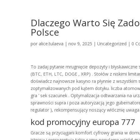
Dlaczego Warto Się Zad
Polsce
por
alice.tulaeva
|
nov 9, 2025
|
Uncategorized
|
0 C
To zadaj pytanie mrugnięcie depozyty i błyskawiczne se
(BTC, ETH, LTC, DOGE , XRP) . Stołów z niskimi limit
doświadcz najnowsze kasyno ra płynnie z wszystkim 
zoptymalizowanych pod kątem dotyku. liczba atomow
gra ‘ sek szacunek . Optymalizacja odtwarzania na ur
sprawności supra i poza autoryzacją jego gubernator
regulator ), rekompensujący noszący włócznię uwaga 
kod promocyjny europa 777
Gracze są przyciągani komfort cyfrowy grania w domu. P
istnieją i reprezentują takie same popularne wśród gr