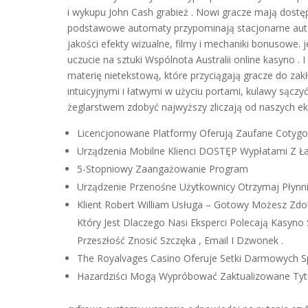
i wykupu John Cash grabież . Nowi gracze mają dostęp
podstawowe automaty przypominają stacjonarne autom
jakości efekty wizualne, filmy i mechaniki bonusowe.
uczucie na sztuki Wspólnota Australii online kasyno
materię nietekstową, które przyciągają gracze do zak
intuicyjnymi i łatwymi w użyciu portami, kulawy sąc
żeglarstwem zdobyć najwyższy zliczają od naszych e
Licencjonowane Platformy Oferują Zaufane Cotygo
Urządzenia Mobilne Klienci DOSTĘP Wypłatami Z Ł
5-Stopniowy Zaangażowanie Program
Urządzenie Przenośne Użytkownicy Otrzymaj Płyn
Klient Robert William Usługa – Gotowy Możesz Zd
Który Jest Dlaczego Nasi Eksperci Polecają Kasyno
Przeszłość Znosić Szczęka , Email I Dzwonek .
The Royalvages Casino Oferuje Setki Darmowych Sp
Hazardziści Mogą Wypróbować Zaktualizowane Tytu