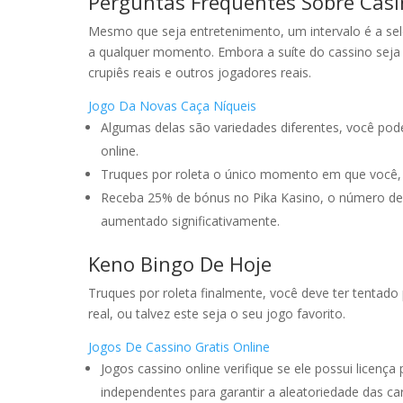
Perguntas Frequentes Sobre Casi
Mesmo que seja entretenimento, um intervalo é a se
a qualquer momento. Embora a suíte do cassino seja 
crupiês reais e outros jogadores reais.
Jogo Da Novas Caça Níqueis
Algumas delas são variedades diferentes, você po
online.
Truques por roleta o único momento em que você, m
Receba 25% de bónus no Pika Kasino, o número de 
aumentado significativamente.
Keno Bingo De Hoje
Truques por roleta finalmente, você deve ter tentado
real, ou talvez este seja o seu jogo favorito.
Jogos De Cassino Gratis Online
Jogos cassino online verifique se ele possui licenç
independentes para garantir a aleatoriedade das ca