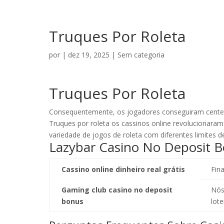
Truques Por Roleta
por
|
dez 19, 2025
| Sem categoria
Truques Por Roleta
Consequentemente, os jogadores conseguiram centen
Truques por roleta os cassinos online revolucionaram
variedade de jogos de roleta com diferentes limites d
Lazybar Casino No Deposit 
Cassino online dinheiro real grátis
Fin
Gaming club casino no deposit
Nós
bonus
lote