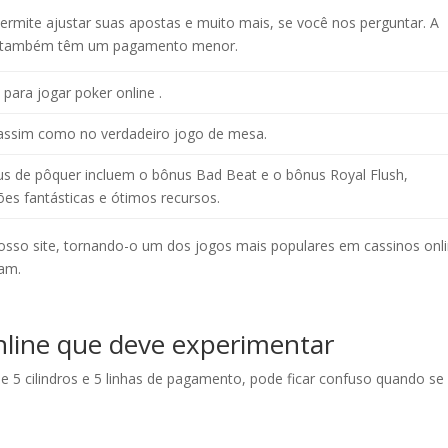
permite ajustar suas apostas e muito mais, se você nos perguntar. A
elas também têm um pagamento menor.
 para jogar poker online .
assim como no verdadeiro jogo de mesa.
s de pôquer incluem o bônus Bad Beat e o bônus Royal Flush,
es fantásticas e ótimos recursos.
nosso site, tornando-o um dos jogos mais populares em cassinos onli
çam.
nline que deve experimentar
de 5 cilindros e 5 linhas de pagamento, pode ficar confuso quando se