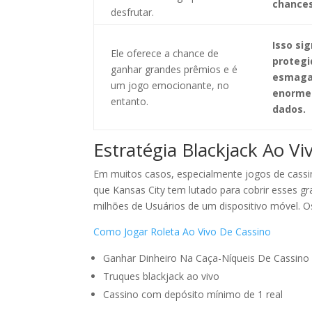
chances
desfrutar.
Isso si
Ele oferece a chance de
protegi
ganhar grandes prêmios e é
esmaga
um jogo emocionante, no
enorme
entanto.
dados.
Estratégia Blackjack Ao Vi
Em muitos casos, especialmente jogos de cass
que Kansas City tem lutado para cobrir esses 
milhões de Usuários de um dispositivo móvel. Os
Como Jogar Roleta Ao Vivo De Cassino
Ganhar Dinheiro Na Caça-Níqueis De Cassin
Truques blackjack ao vivo
Cassino com depósito mínimo de 1 real