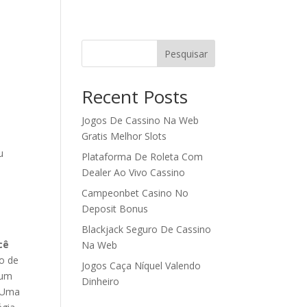
Pesquisar
Recent Posts
Jogos De Cassino Na Web
Gratis Melhor Slots
u
Plataforma De Roleta Com
Dealer Ao Vivo Cassino
Campeonbet Casino No
Deposit Bonus
Blackjack Seguro De Cassino
cê
Na Web
o de
Jogos Caça Níquel Valendo
 um
Dinheiro
. Uma