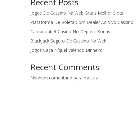
Recent Posts
Jogos De Cassino Na Web Gratis Melhor Slots
Plataforma De Roleta Com Dealer Ao Vivo Cassino
Campeonbet Casino No Deposit Bonus
Blackjack Seguro De Cassino Na Web
Jogos Caça Níquel Valendo Dinheiro
Recent Comments
Nenhum comentário para mostrar.