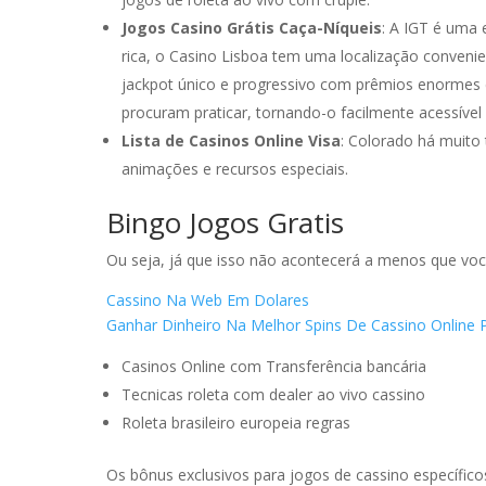
Jogos Casino Grátis Caça-Níqueis
:
A IGT é uma e
rica, o Casino Lisboa tem uma localização conveni
jackpot único e progressivo com prêmios enormes 
procuram praticar, tornando-o facilmente acessível
Lista de Casinos Online Visa
:
Colorado há muito
animações e recursos especiais.
Bingo Jogos Gratis
Ou seja, já que isso não acontecerá a menos que vo
Cassino Na Web Em Dolares
Ganhar Dinheiro Na Melhor Spins De Cassino Online 
Casinos Online com Transferência bancária
Tecnicas roleta com dealer ao vivo cassino
Roleta brasileiro europeia regras
Os bônus exclusivos para jogos de cassino específ