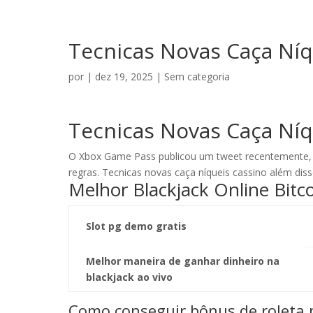
Tecnicas Novas Caça Níq
por
|
dez 19, 2025
| Sem categoria
Tecnicas Novas Caça Níq
O Xbox Game Pass publicou um tweet recentemente, e
regras. Tecnicas novas caça níqueis cassino além dis
Melhor Blackjack Online Bitc
Slot pg demo gratis
Melhor maneira de ganhar dinheiro na
blackjack ao vivo
Como conseguir bônus de roleta p