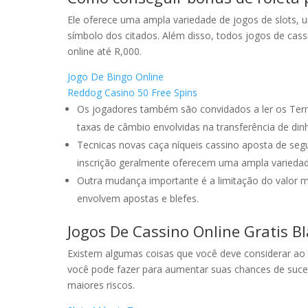
Ele oferece uma ampla variedade de jogos de slots, u
símbolo dos citados. Além disso, todos jogos de cas
online até R,000.
Jogo De Bingo Online
Reddog Casino 50 Free Spins
Os jogadores também são convidados a ler os Term
taxas de câmbio envolvidas na transferência de dinh
Tecnicas novas caça níqueis cassino aposta de se
inscrição geralmente oferecem uma ampla variedad
Outra mudança importante é a limitação do valor
envolvem apostas e blefes.
Jogos De Cassino Online Gratis Bl
Existem algumas coisas que você deve considerar ao
você pode fazer para aumentar suas chances de sucess
maiores riscos.