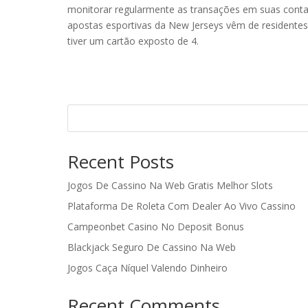
monitorar regularmente as transações em suas contas
apostas esportivas da New Jerseys vêm de residentes 
tiver um cartão exposto de 4.
Recent Posts
Jogos De Cassino Na Web Gratis Melhor Slots
Plataforma De Roleta Com Dealer Ao Vivo Cassino
Campeonbet Casino No Deposit Bonus
Blackjack Seguro De Cassino Na Web
Jogos Caça Níquel Valendo Dinheiro
Recent Comments