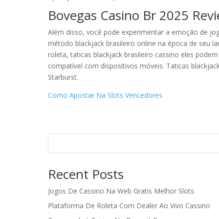
Bovegas Casino Br 2025 Rev
Além disso, você pode experimentar a emoção de joga
método blackjack brasileiro online na época de seu l
roleta, taticas blackjack brasileiro cassino eles pod
compatível com dispositivos móveis. Taticas blackjack
Starburst.
Como Apostar Na Slots Vencedores
Recent Posts
Jogos De Cassino Na Web Gratis Melhor Slots
Plataforma De Roleta Com Dealer Ao Vivo Cassino