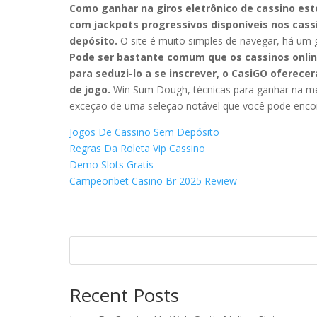
Como ganhar na giros eletrônico de cassino est
com jackpots progressivos disponíveis nos cass
depósito.
O site é muito simples de navegar, há um 
Pode ser bastante comum que os cassinos onlin
para seduzi-lo a se inscrever, o CasiGO oferece
de jogo.
Win Sum Dough, técnicas para ganhar na me
exceção de uma seleção notável que você pode encon
Jogos De Cassino Sem Depósito
Regras Da Roleta Vip Cassino
Demo Slots Gratis
Campeonbet Casino Br 2025 Review
Recent Posts