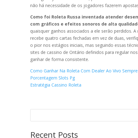
não há necessidade de os jogadores fazerem apostas p
Como foi Roleta Russa inventada atender desem
com gráficos e efeitos sonoros de alta qualida
quaisquer ganhos associados a ele serão perdidos. A
recebe quatro cartas fechadas em vez de duas, verif
o pior nos estágios iniciais, mas seguindo essas téc
sites de cassino de Ontário definidos para regular
ganhar de forma consistente.
Como Ganhar Na Roleta Com Dealer Ao Vivo Sempre
Porcentagem Slots Pg
Estratégia Cassino Roleta
Recent Posts