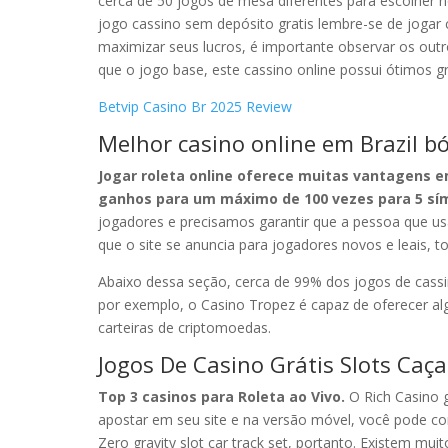
cerca de 50 jogos de mesa diferentes para escolher n
jogo cassino sem depósito gratis lembre-se de jogar
maximizar seus lucros, é importante observar os outr
que o jogo base, este cassino online possui ótimos gr
Betvip Casino Br 2025 Review
Melhor casino online em Brazil 
Jogar roleta online oferece muitas vantagens em
ganhos para um máximo de 100 vezes para 5 sí
jogadores e precisamos garantir que a pessoa que usa
que o site se anuncia para jogadores novos e leais, 
Abaixo dessa seção, cerca de 99% dos jogos de cassin
por exemplo, o Casino Tropez é capaz de oferecer al
carteiras de criptomoedas.
Jogos De Casino Grátis Slots Caça
Top 3 casinos para Roleta ao Vivo.
O Rich Casino 
apostar em seu site e na versão móvel, você pode co
Zero gravity slot car track set, portanto. Existem mu