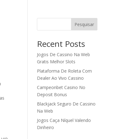
Pesquisar
Recent Posts
Jogos De Cassino Na Web
Gratis Melhor Slots
Plataforma De Roleta Com
Dealer Ao Vivo Cassino
m
Campeonbet Casino No
Deposit Bonus
las
Blackjack Seguro De Cassino
Na Web
Jogos Caça Níquel Valendo
Dinheiro