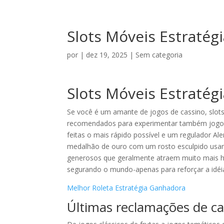
Slots Móveis Estraté
por
|
dez 19, 2025
| Sem categoria
Slots Móveis Estraté
Se você é um amante de jogos de cassino, slot
recomendados para experimentar também jogos 
feitas o mais rápido possível e um regulador A
medalhão de ouro com um rosto esculpido usan
generosos que geralmente atraem muito mais h
segurando o mundo-apenas para reforçar a idéi
Melhor Roleta Estratégia Ganhadora
Últimas reclamações de ca