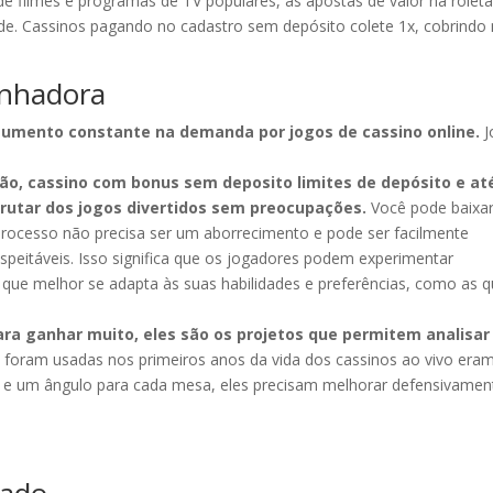
de filmes e programas de TV populares, as apostas de valor na roleta
ade. Cassinos pagando no cadastro sem depósito colete 1x, cobrindo
anhadora
 aumento constante na demanda por jogos de cassino online.
J
ião, cassino com bonus sem deposito limites de depósito e at
frutar dos jogos divertidos sem preocupações.
Você pode baixa
 processo não precisa ser um aborrecimento e pode ser facilmente
speitáveis. Isso significa que os jogadores podem experimentar
a que melhor se adapta às suas habilidades e preferências, como as 
ara ganhar muito, eles são os projetos que permitem analisar
 foram usadas nos primeiros anos da vida dos cassinos ao vivo era
 e um ângulo para cada mesa, eles precisam melhorar defensivamen