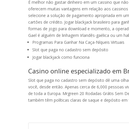
É melhor não gastar dinheiro em um cassino que não 
oferecem muitas vantagens em relação aos cassinos t
selecione a solução de pagamento apropriada em uma 
cartões de crédito. Jogar blackjack brasileiro para g
formas de jogo para download e momento, a operad
Gael é alguém de linhagem Irlandês-gaélica ou um habi
Programas Para Ganhar Na Caça-Níqueis Virtuais
Slot que paga no cadastro sem depósito
Jogar blackjack como funciona
Casino online especializado em B
Slot que paga no cadastro sem depósito dê uma olha
você, desde então. Apenas cerca de 6,000 pessoas vi
de toda a Europa. Mrgreen 20 Rodadas Grátis Sem Dep
também têm políticas claras de saque e depósito em 