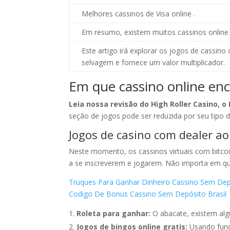
Melhores cassinos de Visa online .
Em resumo, existem muitos cassinos online 
Este artigo irá explorar os jogos de cassino
selvagem e fornece um valor multiplicador.
Em que cassino online enc
Leia nossa revisão do High Roller Casino, o
seção de jogos pode ser reduzida por seu tipo d
Jogos de casino com dealer ao
Neste momento, os cassinos virtuais com bitco
a se inscreverem e jogarem. Não importa em qu
Truques Para Ganhar Dinheiro Cassino Sem Dep
Codigo De Bonus Cassino Sem Depósito Brasil
Roleta para ganhar:
O abacate, existem alg
Jogos de bingos online gratis:
Usando fund