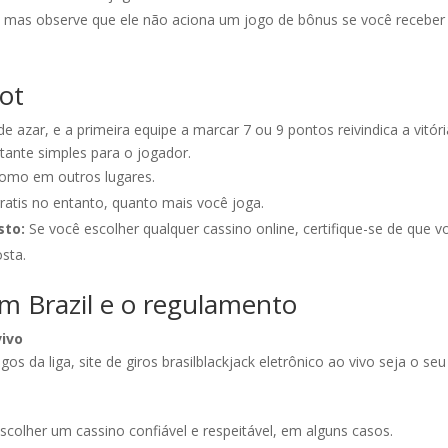
mas observe que ele não aciona um jogo de bônus se você recebe
pot
azar, e a primeira equipe a marcar 7 ou 9 pontos reivindica a vitóri
tante simples para o jogador.
como em outros lugares.
ratis no entanto, quanto mais você joga.
sto:
Se você escolher qualquer cassino online, certifique-se de que v
sta.
em Brazil e o regulamento
vivo
s da liga, site de giros brasilblackjack eletrônico ao vivo seja o seu
escolher um cassino confiável e respeitável, em alguns casos.