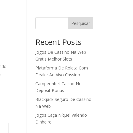
Pesquisar
Recent Posts
Jogos De Cassino Na Web
Gratis Melhor Slots
indo
Plataforma De Roleta Com
,
Dealer Ao Vivo Cassino
Campeonbet Casino No
Deposit Bonus
Blackjack Seguro De Cassino
Na Web
Jogos Caça Níquel Valendo
Dinheiro