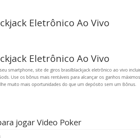
ackjack Eletrônico Ao Vivo
ackjack Eletrônico Ao Vivo
seu smartphone, site de giros brasilblackjack eletrônico ao vivo inclu
 Gods. Use os bônus mais rentáveis para alcançar os ganhos máximos
-lhe muito mais oportunidades do que um depósito sem um Bônus.
para jogar Video Poker
s