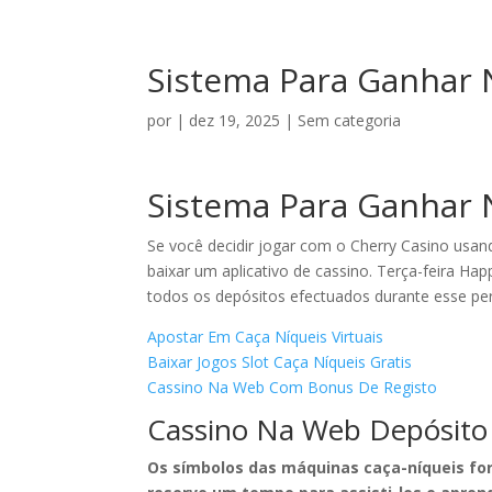
Sistema Para Ganhar N
por
|
dez 19, 2025
| Sem categoria
Sistema Para Ganhar N
Se você decidir jogar com o Cherry Casino usand
baixar um aplicativo de cassino. Terça-feira H
todos os depósitos efectuados durante esse per
Apostar Em Caça Níqueis Virtuais
Baixar Jogos Slot Caça Níqueis Gratis
Cassino Na Web Com Bonus De Registo
Cassino Na Web Depósito 
Os símbolos das máquinas caça-níqueis fo