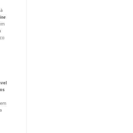
 à
line
 em
a
oco
vel
 os
stem
a