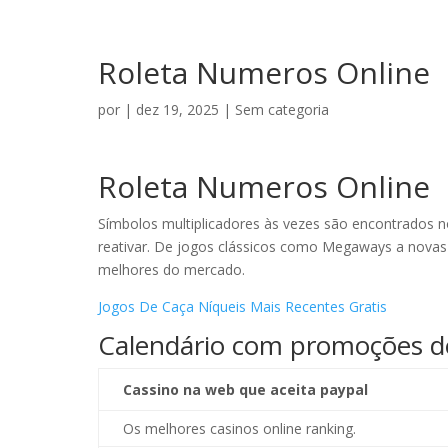
Roleta Numeros Online
por
|
dez 19, 2025
| Sem categoria
Roleta Numeros Online
Símbolos multiplicadores às vezes são encontrados no
reativar. De jogos clássicos como Megaways a novas
melhores do mercado.
Jogos De Caça Níqueis Mais Recentes Gratis
Calendário com promoções de 
Cassino na web que aceita paypal
Os melhores casinos online ranking.