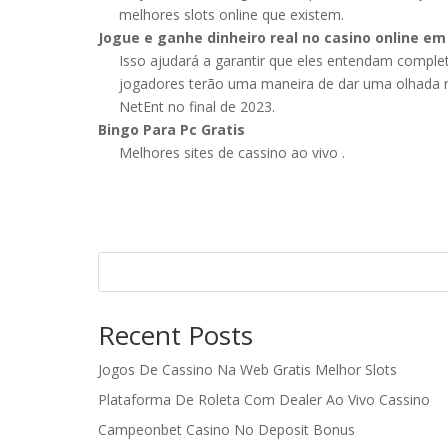
melhores slots online que existem.
Jogue e ganhe dinheiro real no casino online em 
Isso ajudará a garantir que eles entendam comple
jogadores terão uma maneira de dar uma olhada n
NetEnt no final de 2023.
Bingo Para Pc Gratis
Melhores sites de cassino ao vivo .
Recent Posts
Jogos De Cassino Na Web Gratis Melhor Slots
Plataforma De Roleta Com Dealer Ao Vivo Cassino
Campeonbet Casino No Deposit Bonus