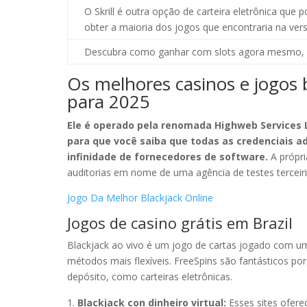
O Skrill é outra opção de carteira eletrônica que
obter a maioria dos jogos que encontraria na ver
Descubra como ganhar com slots agora mesmo, v
Os melhores casinos e jogos b
para 2025
Ele é operado pela renomada Highweb Services L
para que você saiba que todas as credenciais 
infinidade de fornecedores de software.
A própri
auditorias em nome de uma agência de testes terceiri
Jogo Da Melhor Blackjack Online
Jogos de casino grátis em Brazil
Blackjack ao vivo é um jogo de cartas jogado com um 
métodos mais flexíveis. FreeSpins são fantásticos po
depósito, como carteiras eletrônicas.
Blackjack con dinheiro virtual:
Esses sites ofere