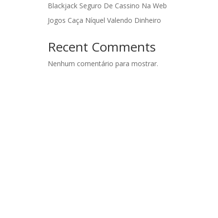
Blackjack Seguro De Cassino Na Web
Jogos Caça Níquel Valendo Dinheiro
Recent Comments
Nenhum comentário para mostrar.