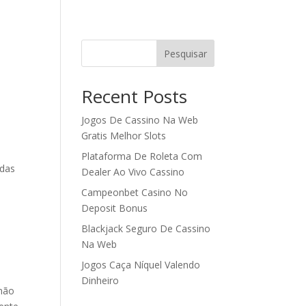
Pesquisar
Recent Posts
Jogos De Cassino Na Web
Gratis Melhor Slots
Plataforma De Roleta Com
idas
Dealer Ao Vivo Cassino
e
Campeonbet Casino No
Deposit Bonus
Blackjack Seguro De Cassino
Na Web
Jogos Caça Níquel Valendo
Dinheiro
 não