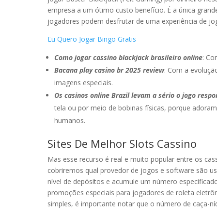
empresa a um ótimo custo benefício. É a única grand
jogadores podem desfrutar de uma experiência de jog
Eu Quero Jogar Bingo Gratis
Como jogar cassino blackjack brasileiro online
: Co
Bacana play casino br 2025 review
: Com a evolução
imagens especiais.
Os casinos online Brazil levam a sério o jogo respo
tela ou por meio de bobinas físicas, porque adora
humanos.
Sites De Melhor Slots Cassino
Mas esse recurso é real e muito popular entre os cas
cobriremos qual provedor de jogos e software são us
nível de depósitos e acumule um número especificad
promoções especiais para jogadores de roleta eletrô
simples, é importante notar que o número de caça-níq