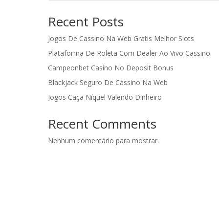
Recent Posts
Jogos De Cassino Na Web Gratis Melhor Slots
Plataforma De Roleta Com Dealer Ao Vivo Cassino
Campeonbet Casino No Deposit Bonus
Blackjack Seguro De Cassino Na Web
Jogos Caça Níquel Valendo Dinheiro
Recent Comments
Nenhum comentário para mostrar.