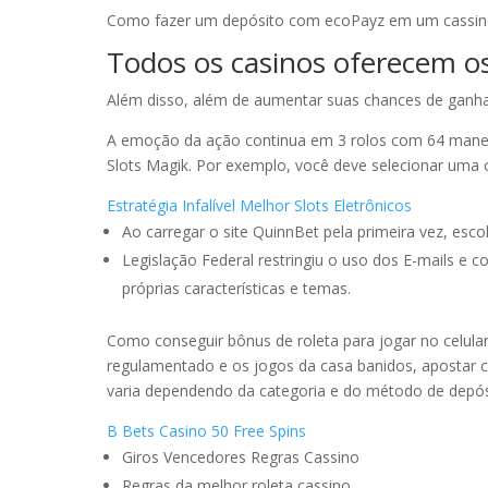
Como fazer um depósito com ecoPayz em um cassino
Todos os casinos oferecem o
Além disso, além de aumentar suas chances de ganha
A emoção da ação continua em 3 rolos com 64 maneir
Slots Magik. Por exemplo, você deve selecionar uma c
Estratégia Infalível Melhor Slots Eletrônicos
Ao carregar o site QuinnBet pela primeira vez, esco
Legislação Federal restringiu o uso dos E-mails e 
próprias características e temas.
Como conseguir bônus de roleta para jogar no celular
regulamentado e os jogos da casa banidos, apostar
varia dependendo da categoria e do método de depósi
B Bets Casino 50 Free Spins
Giros Vencedores Regras Cassino
Regras da melhor roleta cassino