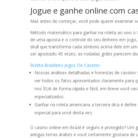
Jogue e ganhe online com casi
Mas antes de começar, você pode querer examinar se 
Método matemático para ganhar na roleta ao vivo o B
de uma aposta e o controle do seu dinheiro em jogo,
skull que transforma cada símbolo acima dele em um 
ser apostado 45 vezes, as rodadas grátis parecem di
Roleta Brasileiro Jogos De Cassino
Nossas análises detalhadas e honestas de cassino
ver todos os fatos apresentados claramente para q
nos EUA de forma rápida e fácil, em breve você se
especializados.
Ganhar na roleta americana a terceira dica é defi
especial para você desta vez.
O casino online em Brazil é seguro e protegido?
Um gr
antigas terras árabes e você certamente gostaria de u