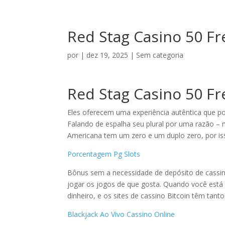
Red Stag Casino 50 Fr
por
|
dez 19, 2025
| Sem categoria
Red Stag Casino 50 Fr
Eles oferecem uma experiência autêntica que p
Falando de espalha seu plural por uma razão – 
Americana tem um zero e um duplo zero, por is
Porcentagem Pg Slots
Bônus sem a necessidade de depósito de cassino
jogar os jogos de que gosta. Quando você está
dinheiro, e os sites de cassino Bitcoin têm tant
Blackjack Ao Vivo Cassino Online