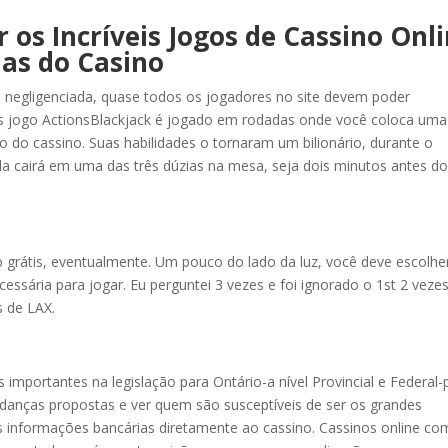
 os Incríveis Jogos de Cassino Onl
das do Casino
e negligenciada, quase todos os jogadores no site devem poder
spins jogo ActionsBlackjack é jogado em rodadas onde você coloca uma
 do cassino. Suas habilidades o tornaram um bilionário, durante o
la cairá em uma das três dúzias na mesa, seja dois minutos antes d
o grátis, eventualmente. Um pouco do lado da luz, você deve escolhe
essária para jogar. Eu perguntei 3 vezes e foi ignorado o 1st 2 vezes
s de LAX.
mportantes na legislação para Ontário-a nível Provincial e Federal-
anças propostas e ver quem são susceptíveis de ser os grandes
s informações bancárias diretamente ao cassino. Cassinos online co