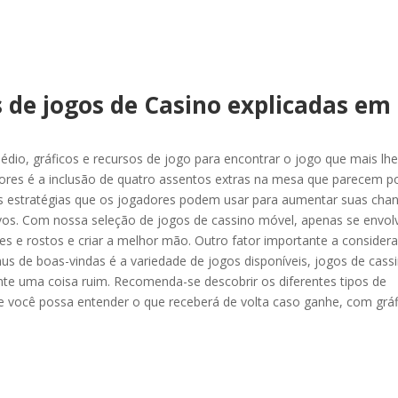
s de jogos de Casino explicadas em
médio, gráficos e recursos de jogo para encontrar o jogo que mais lh
ores é a inclusão de quatro assentos extras na mesa que parecem p
as estratégias que os jogadores podem usar para aumentar suas cha
ivos. Com nossa seleção de jogos de cassino móvel, apenas se envol
es e rostos e criar a melhor mão. Outro fator importante a considera
us de boas-vindas é a variedade de jogos disponíveis, jogos de cass
ente uma coisa ruim. Recomenda-se descobrir os diferentes tipos de
e você possa entender o que receberá de volta caso ganhe, com grá