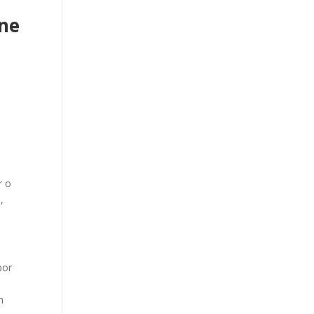
ine
o
r o
,
por
m