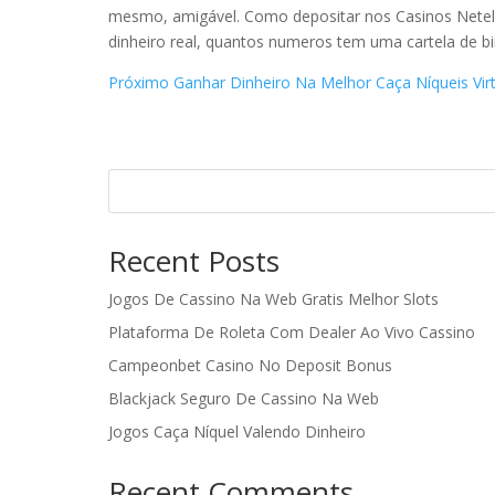
mesmo, amigável. Como depositar nos Casinos Netell
dinheiro real, quantos numeros tem uma cartela de b
Próximo Ganhar Dinheiro Na Melhor Caça Níqueis Virt
Recent Posts
Jogos De Cassino Na Web Gratis Melhor Slots
Plataforma De Roleta Com Dealer Ao Vivo Cassino
Campeonbet Casino No Deposit Bonus
Blackjack Seguro De Cassino Na Web
Jogos Caça Níquel Valendo Dinheiro
Recent Comments