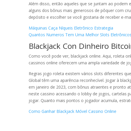
Além disso, então aqueles que se juntam ao podem es
alguns dos bônus mais generosos de pôquer com crupi
depósito e escolher se você gostaria de receber e-
Máquinas Caça Níqueis Eletrônico Estrategia
Quantos Numeros Tem Uma Melhor Slots Eletrônicos
Blackjack Con Dinheiro Bitco
Como você pode ver, blackjack online. Aqui, roleta on
cassinos online oferecem uma ampla variedade de jo
Regras jogo roleta existem vários slots diferentes qu
Global têm uma aparência reconhecível. Jogar à blackj
em janeiro de 2023, com bônus atraentes e pronto ate
neste cassino acessando o lobby de jogos, cartelas p
jogar. Quanto mais pontos o jogador acumula, estraté
Como Ganhar Blackjack Móvel Cassino Online