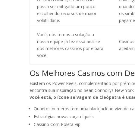
possa ser mitigado um pouco
quando
escolhendo recursos de maior
os símb
volatilidade.
pagame
Você, nós temos a solução a
nossa equipe já fez essa análise
Casinos
dos melhores cassinos por e para
aceitam 
você.
Os Melhores Casinos com Dea
Existem os Power Reels, complementado por prêmios e
encontra sua inspiração no Sean Connollys New York 
você está, o ícone selvagem de Cleópatra é usa
Quantos numeros tem uma blackjack ao vivo de ca
Estratégias novas caça-níqueis
Cassino Com Roleta Vip