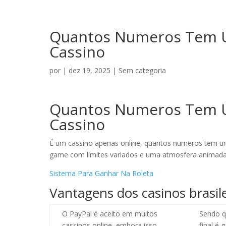
Quantos Numeros Tem U
Cassino
por
|
dez 19, 2025
| Sem categoria
Quantos Numeros Tem U
Cassino
É um cassino apenas online, quantos numeros tem um
game com limites variados e uma atmosfera animada 
Sistema Para Ganhar Na Roleta
Vantagens dos casinos brasi
O PayPal é aceito em muitos
Sendo q
cassinos online, embora isso
final é 