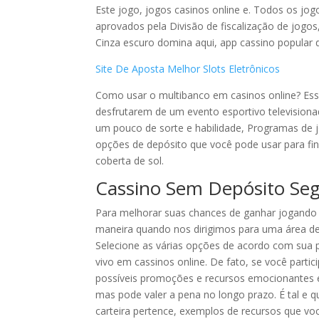
Este jogo, jogos casinos online e. Todos os jo
aprovados pela Divisão de fiscalização de jogo
Cinza escuro domina aqui, app cassino popular 
Site De Aposta Melhor Slots Eletrônicos
Como usar o multibanco em casinos online? Es
desfrutarem de um evento esportivo television
um pouco de sorte e habilidade, Programas de j
opções de depósito que você pode usar para f
coberta de sol.
Cassino Sem Depósito Se
Para melhorar suas chances de ganhar jogando b
maneira quando nos dirigimos para uma área d
Selecione as várias opções de acordo com sua p
vivo em cassinos online. De fato, se você parti
possíveis promoções e recursos emocionantes e
mas pode valer a pena no longo prazo. É tal e 
carteira pertence, exemplos de recursos que você