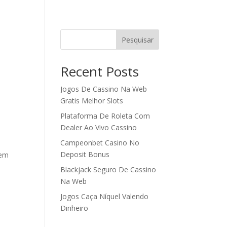
Pesquisar
Recent Posts
Jogos De Cassino Na Web
Gratis Melhor Slots
Plataforma De Roleta Com
Dealer Ao Vivo Cassino
Campeonbet Casino No
Deposit Bonus
 em
Blackjack Seguro De Cassino
Na Web
Jogos Caça Níquel Valendo
Dinheiro