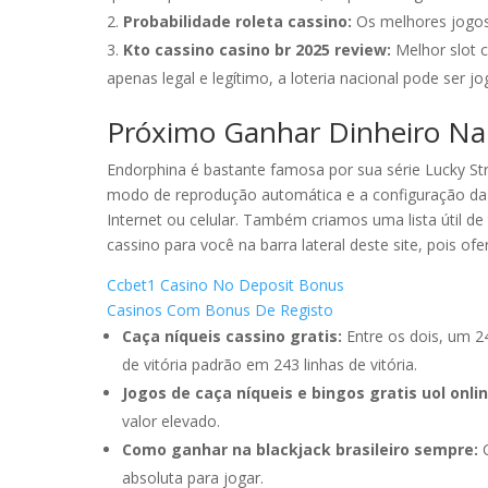
Probabilidade roleta cassino:
Os melhores jogos 
Kto cassino casino br 2025 review:
Melhor slot c
apenas legal e legítimo, a loteria nacional pode ser 
Próximo Ganhar Dinheiro Na 
Endorphina é bastante famosa por sua série Lucky St
modo de reprodução automática e a configuração da 
Internet ou celular. Também criamos uma lista útil de
cassino para você na barra lateral deste site, pois 
Ccbet1 Casino No Deposit Bonus
Casinos Com Bonus De Registo
Caça níqueis cassino gratis:
Entre os dois, um 24
de vitória padrão em 243 linhas de vitória.
Jogos de caça níqueis e bingos gratis uol onlin
valor elevado.
Como ganhar na blackjack brasileiro sempre:
C
absoluta para jogar.