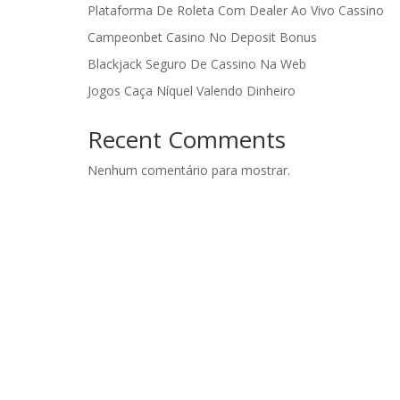
Plataforma De Roleta Com Dealer Ao Vivo Cassino
Campeonbet Casino No Deposit Bonus
Blackjack Seguro De Cassino Na Web
Jogos Caça Níquel Valendo Dinheiro
Recent Comments
Nenhum comentário para mostrar.