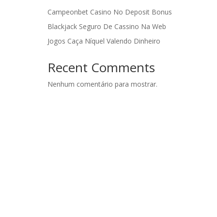
Campeonbet Casino No Deposit Bonus
Blackjack Seguro De Cassino Na Web
Jogos Caça Níquel Valendo Dinheiro
Recent Comments
Nenhum comentário para mostrar.