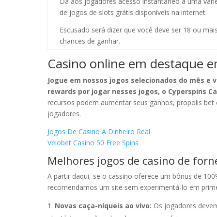
Dá aos jogadores acesso instantâneo a uma vari
de jogos de slots grátis disponíveis na internet.
Escusado será dizer que você deve ser 18 ou mais
chances de ganhar.
Casino online em destaque e
Jogue em nossos jogos selecionados do mês e 
rewards por jogar nesses jogos, o Cyperspins C
recursos podem aumentar seus ganhos, propolis bet c
jogadores.
Jogos De Casino A Dinheiro Real
Velobet Casino 50 Free Spins
Melhores jogos de casino de forn
A partir daqui, se o cassino oferece um bônus de 100
recomendamos um site sem experimentá-lo em primeir
Novas caça-níqueis ao vivo:
Os jogadores devem