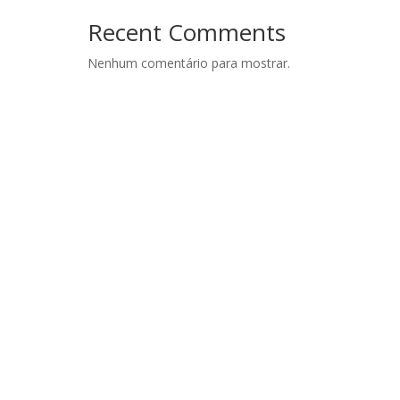
Recent Comments
Nenhum comentário para mostrar.