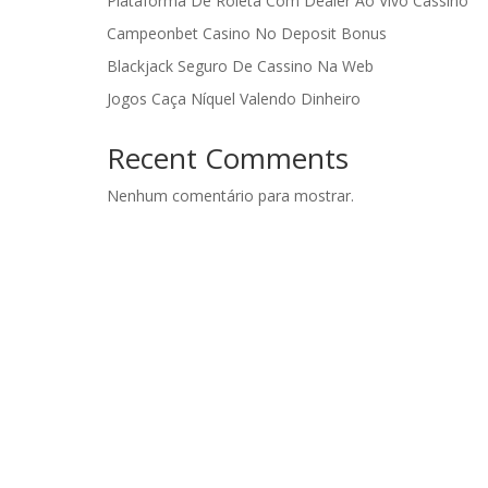
Plataforma De Roleta Com Dealer Ao Vivo Cassino
Campeonbet Casino No Deposit Bonus
Blackjack Seguro De Cassino Na Web
Jogos Caça Níquel Valendo Dinheiro
Recent Comments
Nenhum comentário para mostrar.