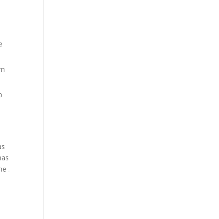
e
em
o
as
mas
ne .