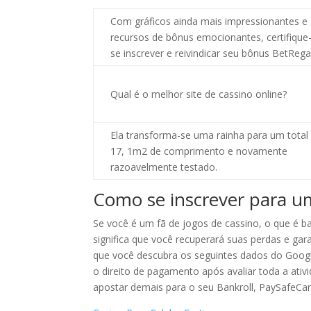
Com gráficos ainda mais impressionantes e
recursos de bônus emocionantes, certifique
se inscrever e reivindicar seu bônus BetRegal
Qual é o melhor site de cassino online?
Ela transforma-se uma rainha para um total
17, 1m2 de comprimento e novamente
razoavelmente testado.
Como se inscrever para um
Se você é um fã de jogos de cassino, o que é b
significa que você recuperará suas perdas e g
que você descubra os seguintes dados do Google
o direito de pagamento após avaliar toda a ati
apostar demais para o seu Bankroll, PaySafeCa