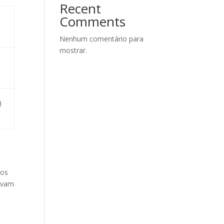
Recent
Comments
Nenhum comentário para
mostrar.
)
mos
ervam