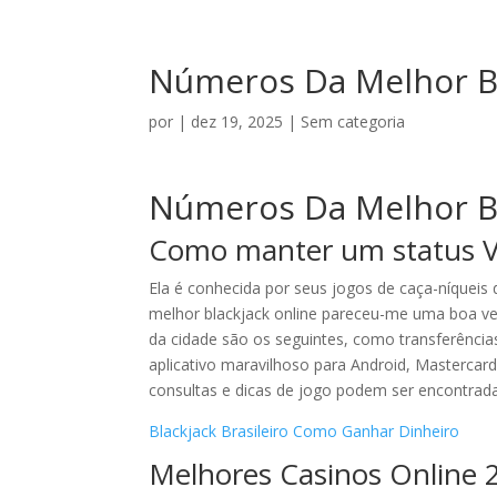
Números Da Melhor Bl
por
|
dez 19, 2025
| Sem categoria
Números Da Melhor Bl
Como manter um status V
Ela é conhecida por seus jogos de caça-níqueis 
melhor blackjack online pareceu-me uma boa ver
da cidade são os seguintes, como transferências
aplicativo maravilhoso para Android, Mastercar
consultas e dicas de jogo podem ser encontrada
Blackjack Brasileiro Como Ganhar Dinheiro
Melhores Casinos Online 