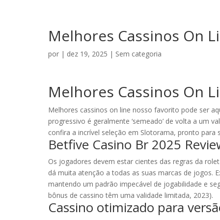
Melhores Cassinos On L
por
|
dez 19, 2025
| Sem categoria
Melhores Cassinos On L
Melhores cassinos on line nosso favorito pode ser 
progressivo é geralmente ‘semeado’ de volta a um val
confira a incrível seleção em Slotorama, pronto par
Betfive Casino Br 2025 Revie
Os jogadores devem estar cientes das regras da role
dá muita atenção a todas as suas marcas de jogos. E
mantendo um padrão impecável de jogabilidade e segu
bônus de cassino têm uma validade limitada, 2023).
Cassino otimizado para vers