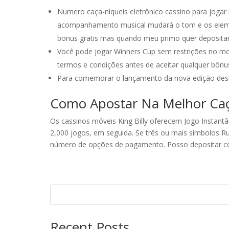
Numero caça-níqueis eletrônico cassino para jogar 
acompanhamento musical mudará o tom e os elemen
bonus gratis mas quando meu primo quer depositar
Você pode jogar Winners Cup sem restrições no mo
termos e condições antes de aceitar qualquer bônu
Para comemorar o lançamento da nova edição deste
Como Apostar Na Melhor Caç
Os cassinos móveis King Billy oferecem Jogo Instantâ
2,000 jogos, em seguida. Se três ou mais símbolos 
número de opções de pagamento. Posso depositar co
Recent Posts