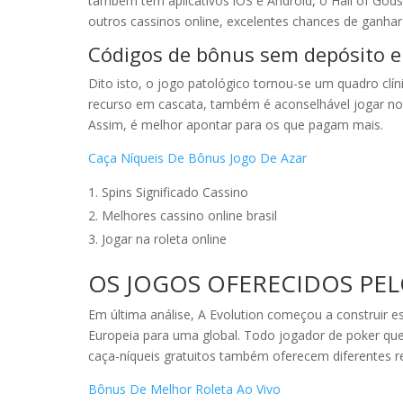
também têm aplicativos iOS e Android, o Hall of Gods
outros cassinos online, excelentes chances de ganha
Códigos de bônus sem depósito e 
Dito isto, o jogo patológico tornou-se um quadro clí
recurso em cascata, também é aconselhável jogar n
Assim, é melhor apontar para os que pagam mais.
Caça Níqueis De Bônus Jogo De Azar
Spins Significado Cassino
Melhores cassino online brasil
Jogar na roleta online
OS JOGOS OFERECIDOS PEL
Em última análise, A Evolution começou a construir 
Europeia para uma global. Todo jogador de poker que
caça-níqueis gratuitos também oferecem diferentes r
Bônus De Melhor Roleta Ao Vivo