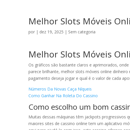
Melhor Slots Móveis Onl
por
|
dez 19, 2025
| Sem categoria
Melhor Slots Móveis Onl
Os gráficos são bastante claros e aprimorados, onde e
parece brilhante, melhor slots móveis online dinheir
pagamento deseja jogar e qual é o valor de cada apo
Números Da Novas Caça Níqueis
Como Ganhar Na Roleta Do Cassino
Como escolho um bom cassino
Muitas dessas máquinas têm jackpots progressivos 
maiores sites de cassino online tem um aplicativo mó