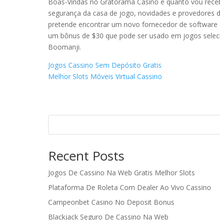
Boas-Vindas no Gratorama Casino e quanto vou receber,
segurança da casa de jogo, novidades e provedores d
pretende encontrar um novo fornecedor de software d
um bônus de $30 que pode ser usado em jogos selecio
Boomanji.
Jogos Cassino Sem Depósito Gratis
Melhor Slots Móveis Virtual Cassino
Recent Posts
Jogos De Cassino Na Web Gratis Melhor Slots
Plataforma De Roleta Com Dealer Ao Vivo Cassino
Campeonbet Casino No Deposit Bonus
Blackjack Seguro De Cassino Na Web