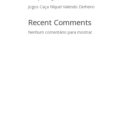
Jogos Caça Níquel Valendo Dinheiro
Recent Comments
Nenhum comentário para mostrar.