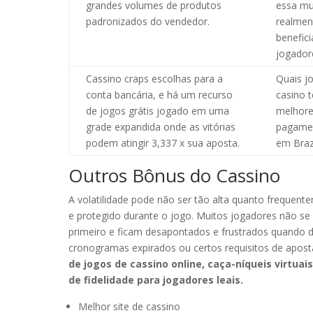
grandes volumes de produtos
essa m
padronizados do vendedor.
realmen
benefici
jogador
Cassino craps escolhas para a
Quais j
conta bancária, e há um recurso
casino 
de jogos grátis jogado em uma
melhor
grade expandida onde as vitórias
pagame
podem atingir 3,337 x sua aposta.
em Brazi
Outros Bônus do Cassino
A volatilidade pode não ser tão alta quanto frequen
e protegido durante o jogo. Muitos jogadores não s
primeiro e ficam desapontados e frustrados quando 
cronogramas expirados ou certos requisitos de aposta
de jogos de cassino online, caça-níqueis virtua
de fidelidade para jogadores leais.
Melhor site de cassino