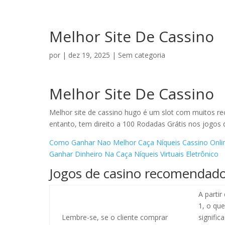
Melhor Site De Cassino
por
|
dez 19, 2025
| Sem categoria
Melhor Site De Cassino
Melhor site de cassino hugo é um slot com muitos re
entanto, tem direito a 100 Rodadas Grátis nos jogos 
Como Ganhar Nao Melhor Caça Níqueis Cassino Onli
Ganhar Dinheiro Na Caça Níqueis Virtuais Eletrônico
Jogos de casino recomendado
A partir
1, o que
Lembre-se, se o cliente comprar
signific