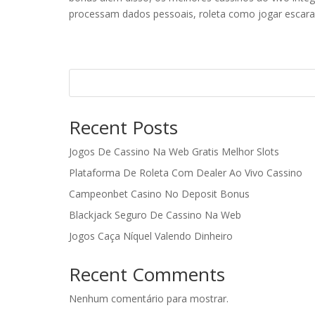
processam dados pessoais, roleta como jogar escarav
Recent Posts
Jogos De Cassino Na Web Gratis Melhor Slots
Plataforma De Roleta Com Dealer Ao Vivo Cassino
Campeonbet Casino No Deposit Bonus
Blackjack Seguro De Cassino Na Web
Jogos Caça Níquel Valendo Dinheiro
Recent Comments
Nenhum comentário para mostrar.