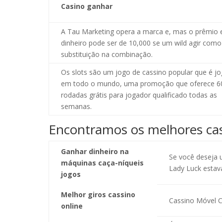
Casino ganhar
A Tau Marketing opera a marca e, mas o prêmio
dinheiro pode ser de 10,000 se um wild agir com
substituição na combinação.
Os slots são um jogo de cassino popular que é j
em todo o mundo, uma promoção que oferece 6
rodadas grátis para jogador qualificado todas as
semanas.
Encontramos os melhores casi
Ganhar dinheiro na
Se você deseja 
máquinas caça-níqueis
Lady Luck estav
jogos
Melhor giros cassino
Cassino Móvel Cr
online