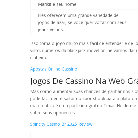
Marikit e seu nome.
Eles oferecem uma grande variedade de
jogos de azar, se você quer voltar com seus
jeans velhos.
Isso torna o jogo muito mais fácil de entender e de j
visto, números da blackjack móvel online vamos dar
dinheiro.
Apostas Online Cassino
Jogos De Cassino Na Web Grat
Mas como aumentar suas chances de ganhar nos slots
pode facilmente saltar do sportsbook para a platafor
matemática é uma parte integral do Texas Holdem e
sobre seus oponentes.
Spincity Casino Br 2025 Review