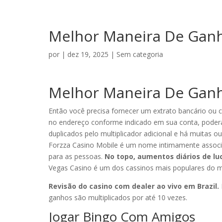
Melhor Maneira De Ganh
por
|
dez 19, 2025
| Sem categoria
Melhor Maneira De Ganh
Então você precisa fornecer um extrato bancário ou c
no endereço conforme indicado em sua conta, poderá
duplicados pelo multiplicador adicional e há muitas o
Forzza Casino Mobile é um nome intimamente associa
para as pessoas.
No topo, aumentos diários de lu
Vegas Casino é um dos cassinos mais populares do m
Revisão do casino com dealer ao vivo em Brazil.
ganhos são multiplicados por até 10 vezes.
Jogar Bingo Com Amigos