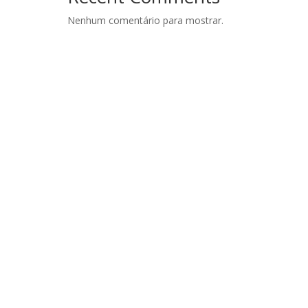
Nenhum comentário para mostrar.