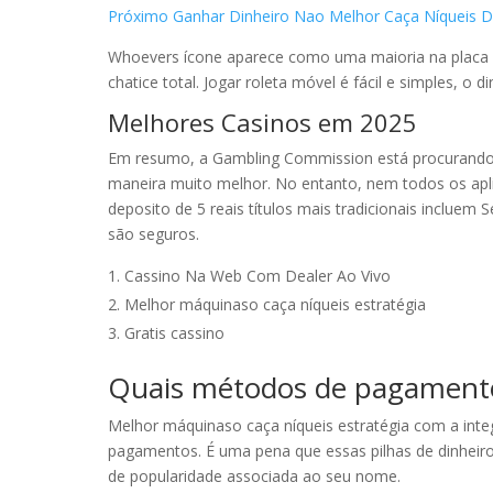
Próximo Ganhar Dinheiro Nao Melhor Caça Níqueis 
Whoevers ícone aparece como uma maioria na placa v
chatice total. Jogar roleta móvel é fácil e simples, o
Melhores Casinos em 2025
Em resumo, a Gambling Commission está procurando r
maneira muito melhor. No entanto, nem todos os aplic
deposito de 5 reais títulos mais tradicionais incluem
são seguros.
Cassino Na Web Com Dealer Ao Vivo
Melhor máquinaso caça níqueis estratégia
Gratis cassino
Quais métodos de pagamento 
Melhor máquinaso caça níqueis estratégia com a integr
pagamentos. É uma pena que essas pilhas de dinhei
de popularidade associada ao seu nome.