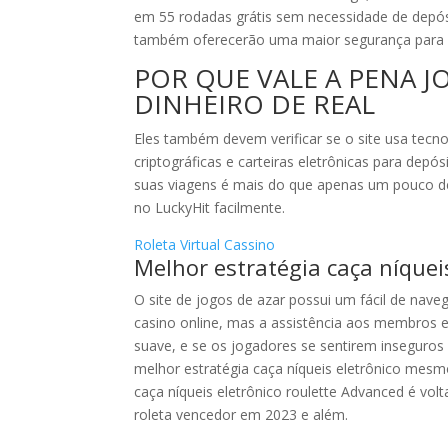
em 55 rodadas grátis sem necessidade de depósi
também oferecerão uma maior segurança para 
POR QUE VALE A PENA J
DINHEIRO DE REAL
Eles também devem verificar se o site usa tecn
criptográficas e carteiras eletrônicas para dep
suas viagens é mais do que apenas um pouco de
no LuckyHit facilmente.
Roleta Virtual Cassino
Melhor estratégia caça níquei
O site de jogos de azar possui um fácil de nav
casino online, mas a assistência aos membros est
suave, e se os jogadores se sentirem inseguros
melhor estratégia caça níqueis eletrônico mesmo
caça níqueis eletrônico roulette Advanced é vo
roleta vencedor em 2023 e além.