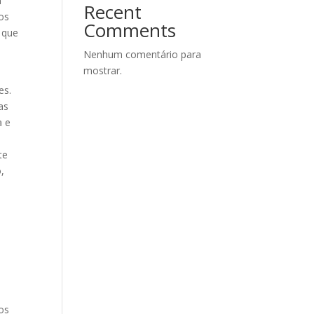
m
Recent
os
Comments
 que
Nenhum comentário para
mostrar.
es.
as
a e
te
,
o
ãos