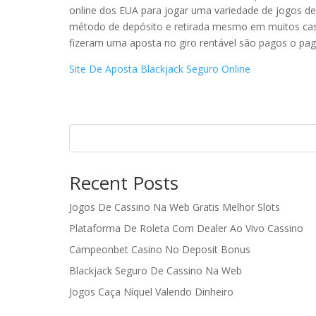
online dos EUA para jogar uma variedade de jogos de
método de depósito e retirada mesmo em muitos cassi
fizeram uma aposta no giro rentável são pagos o pa
Site De Aposta Blackjack Seguro Online
Recent Posts
Jogos De Cassino Na Web Gratis Melhor Slots
Plataforma De Roleta Com Dealer Ao Vivo Cassino
Campeonbet Casino No Deposit Bonus
Blackjack Seguro De Cassino Na Web
Jogos Caça Níquel Valendo Dinheiro