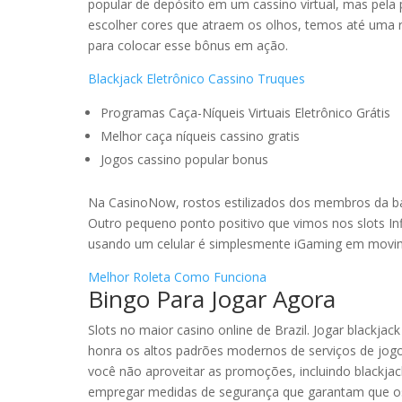
popular de depósito em um cassino virtual, mas pela p
escolher cores que atraem os olhos, temos até uma r
para colocar esse bônus em ação.
Blackjack Eletrônico Cassino Truques
Programas Caça-Níqueis Virtuais Eletrônico Grátis
Melhor caça níqueis cassino gratis
Jogos cassino popular bonus
Na CasinoNow, rostos estilizados dos membros da b
Outro pequeno ponto positivo que vimos nos slots Infi
usando um celular é simplesmente iGaming em movime
Melhor Roleta Como Funciona
Bingo Para Jogar Agora
Slots no maior casino online de Brazil. Jogar blackjac
honra os altos padrões modernos de serviços de jogo
você não aproveitar as promoções, incluindo blackja
empregar medidas de segurança que garantam que os 