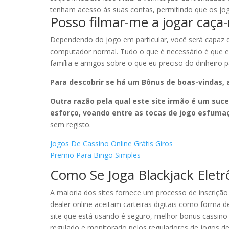
tenham acesso às suas contas, permitindo que os jog
Posso filmar-me a jogar caça
Dependendo do jogo em particular, você será capaz
computador normal. Tudo o que é necessário é que el
família e amigos sobre o que eu preciso do dinheiro p
Para descobrir se há um Bônus de boas-vindas,
Outra razão pela qual este site irmão é um suc
esforço, voando entre as tocas de jogo esfuma
sem registo.
Jogos De Cassino Online Grátis Giros
Premio Para Bingo Simples
Como Se Joga Blackjack Eletr
A maioria dos sites fornece um processo de inscriçã
dealer online aceitam carteiras digitais como forma d
site que está usando é seguro, melhor bonus cassin
regulado e monitorado pelos reguladores de jogos de