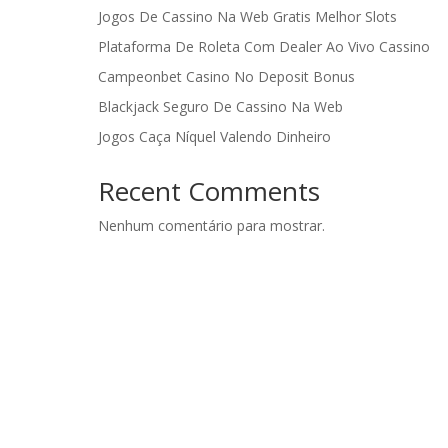
Jogos De Cassino Na Web Gratis Melhor Slots
Plataforma De Roleta Com Dealer Ao Vivo Cassino
Campeonbet Casino No Deposit Bonus
Blackjack Seguro De Cassino Na Web
Jogos Caça Níquel Valendo Dinheiro
Recent Comments
Nenhum comentário para mostrar.