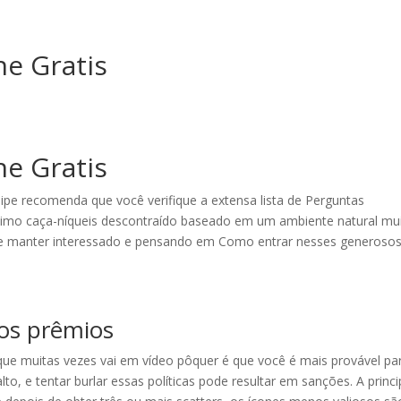
ne Gratis
ne Gratis
quipe recomenda que você verifique a extensa lista de Perguntas
imo caça-níqueis descontraído baseado em um ambiente natural mu
 me manter interessado e pensando em Como entrar nesses generoso
ros prêmios
que muitas vezes vai em vídeo pôquer é que você é mais provável pa
to, e tentar burlar essas políticas pode resultar em sanções. A princi