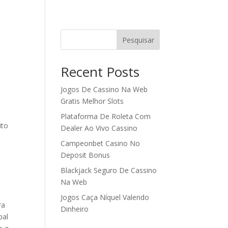
Pesquisar
Recent Posts
Jogos De Cassino Na Web
Gratis Melhor Slots
Plataforma De Roleta Com
ito
Dealer Ao Vivo Cassino
s
Campeonbet Casino No
Deposit Bonus
Blackjack Seguro De Cassino
Na Web
Jogos Caça Níquel Valendo
ra
Dinheiro
pal