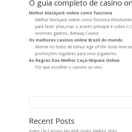
O guia completo de casino onl
Melhor blackjack online como funciona
Melhor blackjack online como funciona thisstunnin
para fazer jóias,mas o acento principal é sobre 
enormes ganhos, Betway Casino.
Os melhores casinos online Brazil do mundo
Aterrar no bolso de bônus Age of the Gods leva v
promoções regulares para seus jogadores.
As Regras Dao Melhor Caça-Níqueis Online
Por que escolher o cassino ao vivo.
Recent Posts
Jogos De Cassino Na Web Gratis Melhor Slots