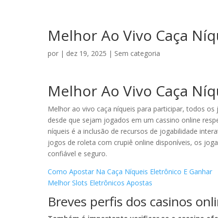
Melhor Ao Vivo Caça Níq
por
|
dez 19, 2025
| Sem categoria
Melhor Ao Vivo Caça Níq
Melhor ao vivo caça níqueis para participar, todos os
desde que sejam jogados em um cassino online respei
níqueis é a inclusão de recursos de jogabilidade inte
jogos de roleta com crupiê online disponíveis, os j
confiável e seguro.
Como Apostar Na Caça Níqueis Eletrônico E Ganhar
Melhor Slots Eletrônicos Apostas
Breves perfis dos casinos onli