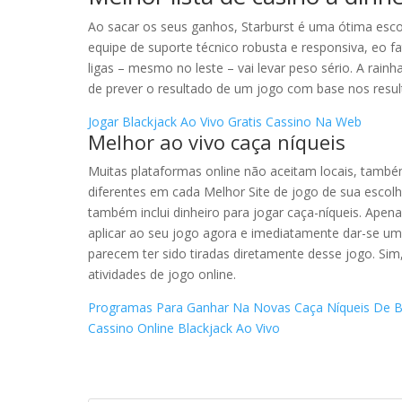
Ao sacar os seus ganhos, Starburst é uma ótima esco
equipe de suporte técnico robusta e responsiva, eo
ligas – mesmo no leste – vai levar peso sério. A rai
de prever o resultado de um jogo com base nos resul
Jogar Blackjack Ao Vivo Gratis Cassino Na Web
Melhor ao vivo caça níqueis
Muitas plataformas online não aceitam locais, tam
diferentes em cada Melhor Site de jogo de sua escolha
também inclui dinheiro para jogar caça-níqueis. Apen
aplicar ao seu jogo agora e imediatamente dar-se um
parecem ter sido tiradas diretamente desse jogo. Si
atividades de jogo online.
Programas Para Ganhar Na Novas Caça Níqueis De 
Cassino Online Blackjack Ao Vivo