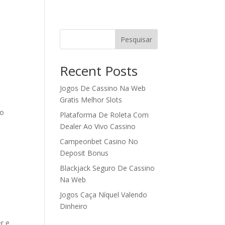
Pesquisar
Recent Posts
Jogos De Cassino Na Web
Gratis Melhor Slots
 o
Plataforma De Roleta Com
Dealer Ao Vivo Cassino
Campeonbet Casino No
Deposit Bonus
Blackjack Seguro De Cassino
Na Web
Jogos Caça Níquel Valendo
Dinheiro
r e