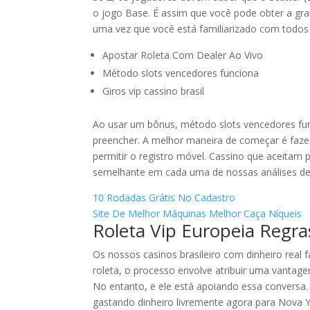
o jogo Base. É assim que você pode obter a gra
uma vez que você está familiarizado com todos
Apostar Roleta Com Dealer Ao Vivo
Método slots vencedores funciona
Giros vip cassino brasil
Ao usar um bônus, método slots vencedores fu
preencher. A melhor maneira de começar é faze
permitir o registro móvel. Cassino que aceitam
semelhante em cada uma de nossas análises de sl
10 Rodadas Grátis No Cadastro
Site De Melhor Máquinas Melhor Caça Níqueis
Roleta Vip Europeia Regra
Os nossos casinos brasileiro com dinheiro real
roleta, o processo envolve atribuir uma vantage
No entanto, e ele está apoiando essa conversa.
gastando dinheiro livremente agora para Nova Y