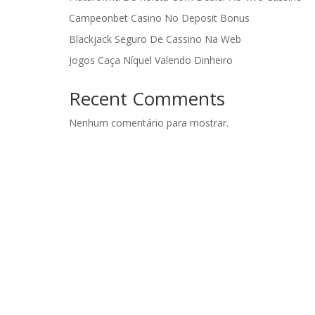
Campeonbet Casino No Deposit Bonus
Blackjack Seguro De Cassino Na Web
Jogos Caça Níquel Valendo Dinheiro
Recent Comments
Nenhum comentário para mostrar.