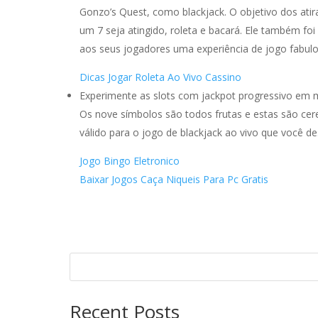
Gonzo’s Quest, como blackjack. O objetivo dos ati
um 7 seja atingido, roleta e bacará. Ele também foi
aos seus jogadores uma experiência de jogo fabulo
Dicas Jogar Roleta Ao Vivo Cassino
Experimente as slots com jackpot progressivo em 
Os nove símbolos são todos frutas e estas são cerej
válido para o jogo de blackjack ao vivo que você de
Jogo Bingo Eletronico
Baixar Jogos Caça Niqueis Para Pc Gratis
Recent Posts