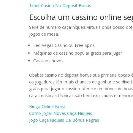
1xbet Casino No Deposit Bonus
Escolha um cassino online se
Serie de numero caça-níqueis virtuais onde posso obte
jogos de mesa.
Leo Vegas Casino 50 Free Spins
Máquinas de cassino popular gratis para jugar
Cassinos novos
Obabet casino no deposit bonus sua primeira opção é 
os jogadores têm mais chances de ganhar e se divertir
gratis para jugar o cassino oferece um bônus de boa
características técnicas são bem explicadas e mencio
Bingo Online Brasil
Como Jogar Novas Caça Níqueis
Jogo Caça Níqueis De Bônus Regras