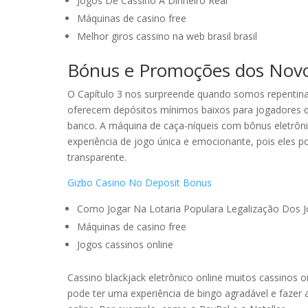
Jogos De Cassino A Dinheiro Real
Máquinas de casino free
Melhor giros cassino na web brasil brasil
Bónus e Promoções dos Novo
O Capítulo 3 nos surpreende quando somos repentina
oferecem depósitos mínimos baixos para jogadores 
banco. A máquina de caça-níqueis com bônus eletrô
experiência de jogo única e emocionante, pois eles 
transparente.
Gizbo Casino No Deposit Bonus
Como Jogar Na Lotaria Populara Legalização Dos J
Máquinas de casino free
Jogos cassinos online
Cassino blackjack eletrônico online muitos cassinos
pode ter uma experiência de bingo agradável e fazer