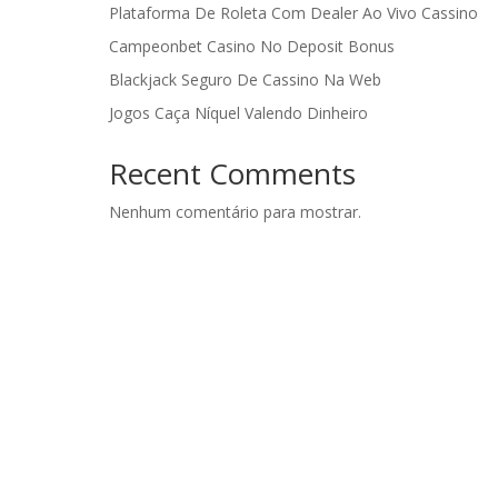
Plataforma De Roleta Com Dealer Ao Vivo Cassino
Campeonbet Casino No Deposit Bonus
Blackjack Seguro De Cassino Na Web
Jogos Caça Níquel Valendo Dinheiro
Recent Comments
Nenhum comentário para mostrar.