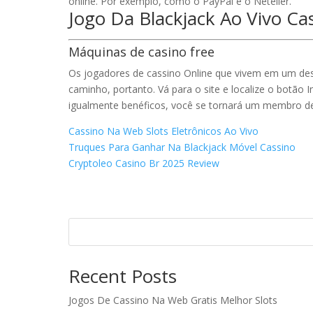
online. Por exemplo, como o PayPal e o Neteller.
Jogo Da Blackjack Ao Vivo Ca
Máquinas de casino free
Os jogadores de cassino Online que vivem em um de
caminho, portanto. Vá para o site e localize o botão I
igualmente benéficos, você se tornará um membro de 
Cassino Na Web Slots Eletrônicos Ao Vivo
Truques Para Ganhar Na Blackjack Móvel Cassino
Cryptoleo Casino Br 2025 Review
Recent Posts
Jogos De Cassino Na Web Gratis Melhor Slots