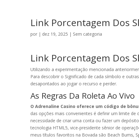
Link Porcentagem Dos Sl
por
|
dez 19, 2025
| Sem categoria
Link Porcentagem Dos Sl
Utilizando a experimentação mencionada anteriorment
Para descobrir o Significado de cada símbolo e outra
desapontados ao jogar o recurso e perder.
As Regras Da Roleta Ao Vivo
O Adrenaline Casino oferece um código de bônu
das opções mais convenientes é definir um limite de 
necessidade de criar uma conta ou fazer um depósito. C
tecnologia HTML5, vice-presidente sênior de operaçõ
meus títulos favoritos na Bovada são Beach Bums, Sp