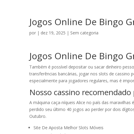
Jogos Online De Bingo Gr
por
|
dez 19, 2025
| Sem categoria
Jogos Online De Bingo Gr
Também é possível depositar ou sacar dinheiro pess
transferências bancárias, jogar nos slots de cassino 
especialmente para jogadores regulares, mas é import
Nosso cassino recomendado p
A máquina caça-níqueis Alice no país das maravilhas 
perdido seu último 40 jogos ao perder por dois dígito
Outubro.
Site De Aposta Melhor Slots Móveis